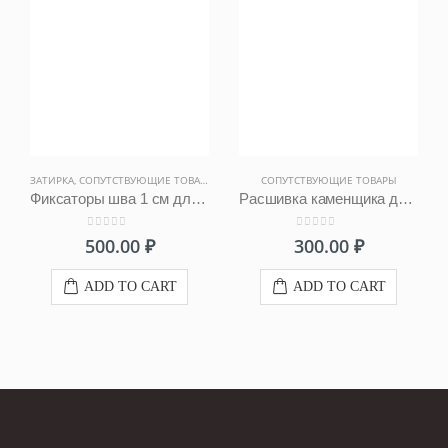
ЗАТИРКА
,
СОПУТСТВУЮЩИЕ ТОВАРЫ
СОПУТСТВУЮЩИЕ ТОВАРЫ
Фиксаторы шва 1 см для укладки декоративного кирпича
Расшивка каменщика для швов плоская, 10мм
0
out of 5
0
out of 5
500.00
₽
300.00
₽
ADD TO CART
ADD TO CART