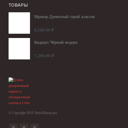
ТОВАРЫ
Мрамор Древесный серый классик
0
out of 5
8,100.00
₽
Кварцит Чёрный модерн
0
out of 5
7,200.00
₽
© Copyright 2019. BrickMaster.pro