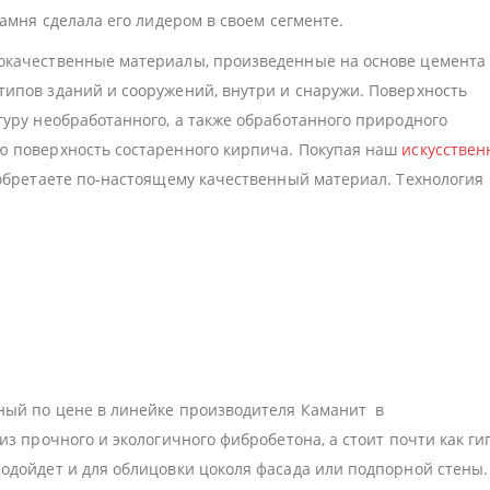
амня сделала его лидером в своем сегменте.
окачественные материалы, произведенные на основе цемента
ипов зданий и сооружений, внутри и снаружи. Поверхность
туру необработанного, а также обработанного природного
ю поверхность состаренного кирпича. Покупая наш
искусстве
иобретаете по-настоящему качественный материал. Технология
ный по цене в линейке производителя Каманит в
из прочного и экологичного фибробетона, а стоит почти как г
дойдет и для облицовки цоколя фасада или подпорной стены.