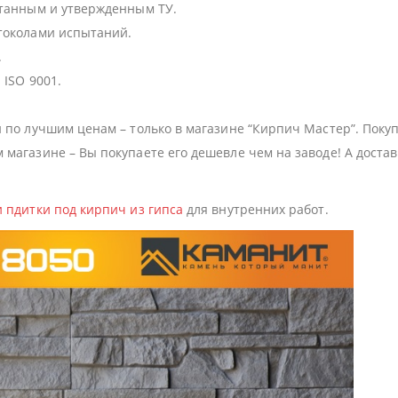
отанным и утвержденным ТУ.
токолами испытаний.
.
 ISO 9001.
 по лучшим ценам – только в магазине “Кирпич Мастер”. Поку
магазине – Вы покупаете его дешевле чем на заводе! А достав
и пдитки под кирпич из гипса
для внутренних работ.