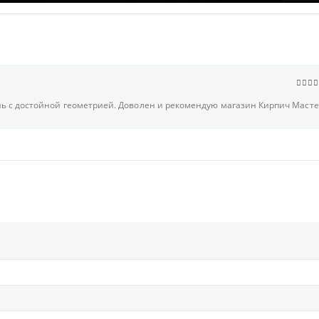
5
out
 с достойной геометрией. Доволен и рекомендую магазин Кирпич Масте