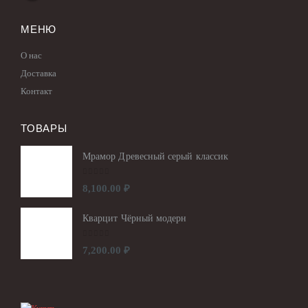
МЕНЮ
О нас
Доставка
Контакт
ТОВАРЫ
Мрамор Древесный серый классик
0
out of 5
8,100.00
₽
Кварцит Чёрный модерн
0
out of 5
7,200.00
₽