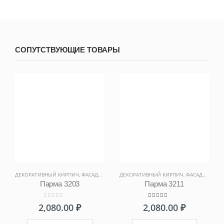
СОПУТСТВУЮЩИЕ ТОВАРЫ
ДЕКОРАТИВНЫЙ КИРПИЧ
,
ФАСАДНЫЕ ПЛИТКИ
ДЕКОРАТИВНЫЙ КИРПИЧ
,
ФАСАДНЫЕ ПЛИТКИ
Парма 3203
Парма 3211
0
out of 5
5.00
out of 5
2,080.00
₽
2,080.00
₽