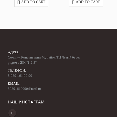
ADD TO CART
ADD TO CART
АДРЕС:
Сочи, ул.Конституции 46, район ТЦ Левый берег
рядом с ЖК "1-2-3"
ТЕЛЕФОН:
8-989-161-90-90
EMAIL:
89891619090@mail.ru
НАШ ИНСТАГРАМ